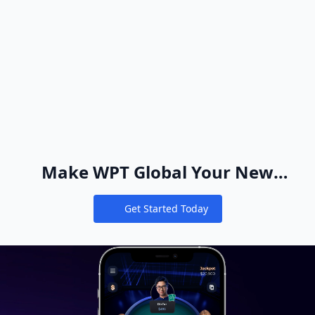
Make WPT Global Your New
Online Poker Home
Get Started Today
Notifications