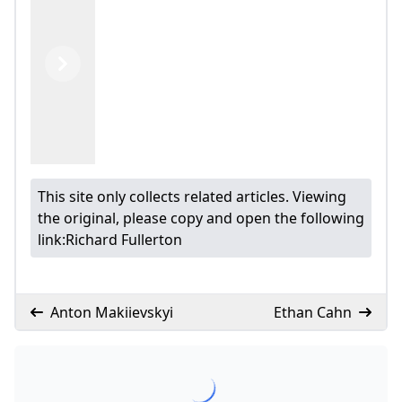
Previous
Next
This site only collects related articles. Viewing
the original, please copy and open the following
link:
Richard Fullerton
Anton Makiievskyi
Ethan Cahn