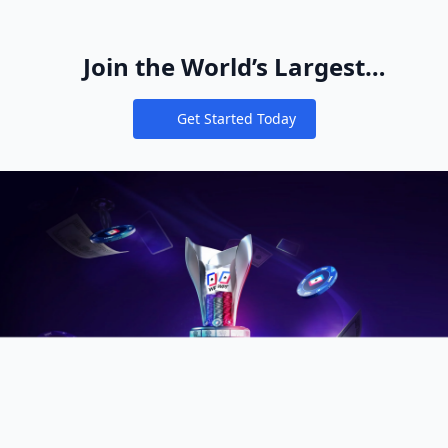
Join the World’s Largest
Recreational Pool of Cash Game
Get Started Today
Players
Notifications