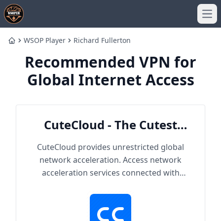
Ope
WSOP Player
Richard Fullerton
Home
Recommended VPN for
Global Internet Access
CuteCloud - The Cutest
Cloud
CuteCloud provides unrestricted global
network acceleration. Access network
acceleration services connected with
hundreds of content providers worldwide.
With up to 2000Mbps single-line access
capacity and 1000+ high-speed servers