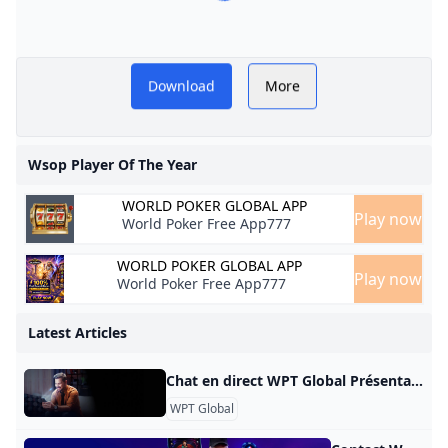
Download
More
Wsop Player Of The Year
WORLD POKER GLOBAL APP
Play now
World Poker Free App777
WORLD POKER GLOBAL APP
Play now
World Poker Free App777
Latest Articles
Chat en direct WPT Global Présentation Dans le monde numérique moderne, le chat en direct est devenu un outil essentiel pour les entreprises qui souhaitent fournir une assistance immédiate à leurs clients. WPT Global, une entreprise leader dans l’industrie du jeu, reconnaît l’importance d’une communication efficace avec les joueurs. Pour améliorer l’expérience client et résoudre les problèmes rapidement, elle a introduit une fonction de chat en direct sur son site Web. Cet article explore les avantages et les fonctionnalités de l’option de chat en direct fournie par WPT Global.
WPT Global