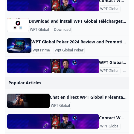
Contact WPT Global Contact Nos représentants du service client dédiés sont prêts à répondre à toutes vos questions. Veuillez envoyer vos demandes par e-mail à
WPT Global
Download and install WPT Global Téléchargez et installez WPT Global Suivez ces étapes pour télécharger notre logiciel de poker et installer l’application WPT Global Configuration 1 : téléchargez l’application WPT Global Sélectionnez le bouton « Télécharger maintenant » pour lancer le téléchargement. Une fois l’application téléchargée sur votre ordinateur, ouvrez le fichier (vérifiez votre dossier « Téléchargements ») Installation de l’application WPT Global par Setup2 Une fois l’application WPT Global téléchargée sur votre ordinateur, ouvrez le fichier (vérifiez votre dossier « Téléchargements »)
WPT Global
Download
WPT Global Poker 2024 Review and Promotions OFFRE SPÉCIALE À DURÉE LIMITÉE : les nouveaux utilisateurs reçoivent des tickets satellites pour tenter de se qualifier pour le Championnat du monde WPT 2023 en décembre, qui offrira une cagnotte garantie record de 40 millions de dollars. Après avoir fait ses débuts à la télévision il y a vingt ans, le World Poker Tour a contribué de manière significative au développement du poker et à sa popularité. Reconnu pour son innovation, le World Poker Tour a transporté ses événements mondiaux historiques dans le monde en ligne via sa plateforme WPT Global (WPT).
Wpt Prime
Wpt Global Poker
WPT Global Account Review Account Verification Why is it necessary to verify the account? As an operator that complies with applicable laws and regulations, we need to verify the identity of players. Therefore, specific documents are required for the verification of player accounts. What documents are required to verify the account? To verify the account, valid identification documents such as ID cards, passports, driver’s licenses, utility bills, and deposit certificates are required. The provided documents should have clear photos where all four corners are visible.
WPT Global
KYC
Popular Articles
Chat en direct WPT Global Présentation Dans le monde numérique moderne, le chat en direct est devenu un outil essentiel pour les entreprises qui souhaitent fournir une assistance immédiate à leurs clients. WPT Global, une entreprise leader dans l’industrie du jeu, reconnaît l’importance d’une communication efficace avec les joueurs. Pour améliorer l’expérience client et résoudre les problèmes rapidement, elle a introduit une fonction de chat en direct sur son site Web. Cet article explore les avantages et les fonctionnalités de l’option de chat en direct fournie par WPT Global.
WPT Global
Contact WPT Global Contact Nos représentants du service client dédiés sont prêts à répondre à toutes vos questions. Veuillez envoyer vos demandes par e-mail à
WPT Global