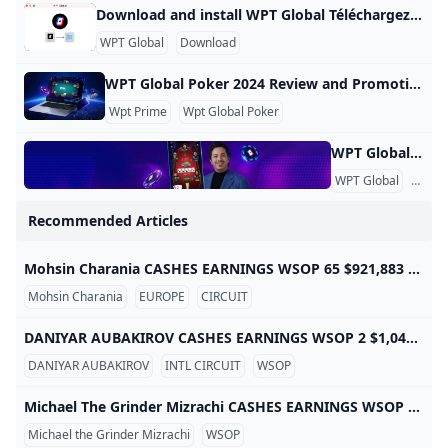
Download and install WPT Global Téléchargez et installez WPT Global Suivez ces étapes pour télécharger notre logiciel de poker et installer l’application WPT Global Configuration 1 : téléchargez l’application WPT Global Sélectionnez le bouton « Télécharger maintenant » pour lancer le téléchargement. Une fois l’application téléchargée sur votre ordinateur, ouvrez le fichier (vérifiez votre dossier « Téléchargements ») Installation de l’application WPT Global par Setup2 Une fois l’application WPT Global téléchargée sur votre ordinateur, ouvrez le fichier (vérifiez votre dossier « Téléchargements »)
WPT Global
Download
WPT Global Poker 2024 Review and Promotions OFFRE SPÉCIALE À DURÉE LIMITÉE : les nouveaux utilisateurs reçoivent des tickets satellites pour tenter de se qualifier pour le Championnat du monde WPT 2023 en décembre, qui offrira une cagnotte garantie record de 40 millions de dollars. Après avoir fait ses débuts à la télévision il y a vingt ans, le World Poker Tour a contribué de manière significative au développement du poker et à sa popularité. Reconnu pour son innovation, le World Poker Tour a transporté ses événements mondiaux historiques dans le monde en ligne via sa plateforme WPT Global (WPT).
Wpt Prime
Wpt Global Poker
WPT Global Account Review Account Verification Why is it necessary to verify the account? As an operator that complies with applicable laws and regulations, we need to verify the identity of players. Therefore, specific documents are required for the verification of player accounts. What documents are required to verify the account? To verify the account, valid identification documents such as ID cards, passports, driver’s licenses, utility bills, and deposit certificates are required. The provided documents should have clear photos where all four corners are visible.
WPT Global
KYC
Recommended Articles
Mohsin Charania CASHES EARNINGS WSOP 65 $921,883 EUROPE 5 $24,870 CIRCUIT 8 $80,578
Mohsin Charania
EUROPE
CIRCUIT
DANIYAR AUBAKIROV CASHES EARNINGS WSOP 2 $1,041,877 INT’L CIRCUIT 1 $5,000
DANIYAR AUBAKIROV
INTL CIRCUIT
WSOP
Michael The Grinder Mizrachi CASHES EARNINGS WSOP 82 $8,785,644 EUROPE 2 $551,408 CIRCUIT 8 $425,316
Michael the Grinder Mizrachi
WSOP