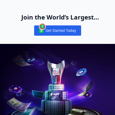
Join the World’s Largest
Recreational Pool of Cash Game
Get Started Today
Players
Notifications