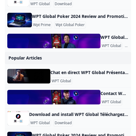
WPT Global
Download
WPT Global Poker 2024 Review and Promotions OFFRE SPÉCIALE À DURÉE LIMITÉE : les nouveaux utilisateurs reçoivent des tickets satellites pour tenter de se qualifier pour le Championnat du monde WPT 2023 en décembre, qui offrira une cagnotte garantie record de 40 millions de dollars. Après avoir fait ses débuts à la télévision il y a vingt ans, le World Poker Tour a contribué de manière significative au développement du poker et à sa popularité. Reconnu pour son innovation, le World Poker Tour a transporté ses événements mondiaux historiques dans le monde en ligne via sa plateforme WPT Global (WPT).
Wpt Prime
Wpt Global Poker
WPT Global Account Review Account Verification Why is it necessary to verify the account? As an operator that complies with applicable laws and regulations, we need to verify the identity of players. Therefore, specific documents are required for the verification of player accounts. What documents are required to verify the account? To verify the account, valid identification documents such as ID cards, passports, driver’s licenses, utility bills, and deposit certificates are required. The provided documents should have clear photos where all four corners are visible.
WPT Global
KYC
Popular Articles
Chat en direct WPT Global Présentation Dans le monde numérique moderne, le chat en direct est devenu un outil essentiel pour les entreprises qui souhaitent fournir une assistance immédiate à leurs clients. WPT Global, une entreprise leader dans l’industrie du jeu, reconnaît l’importance d’une communication efficace avec les joueurs. Pour améliorer l’expérience client et résoudre les problèmes rapidement, elle a introduit une fonction de chat en direct sur son site Web. Cet article explore les avantages et les fonctionnalités de l’option de chat en direct fournie par WPT Global.
WPT Global
Contact WPT Global Contact Nos représentants du service client dédiés sont prêts à répondre à toutes vos questions. Veuillez envoyer vos demandes par e-mail à
WPT Global
Download and install WPT Global Téléchargez et installez WPT Global Suivez ces étapes pour télécharger notre logiciel de poker et installer l’application WPT Global Configuration 1 : téléchargez l’application WPT Global Sélectionnez le bouton « Télécharger maintenant » pour lancer le téléchargement. Une fois l’application téléchargée sur votre ordinateur, ouvrez le fichier (vérifiez votre dossier « Téléchargements ») Installation de l’application WPT Global par Setup2 Une fois l’application WPT Global téléchargée sur votre ordinateur, ouvrez le fichier (vérifiez votre dossier « Téléchargements »)
WPT Global
Download
WPT Global Poker 2024 Review and Promotions OFFRE SPÉCIALE À DURÉE LIMITÉE : les nouveaux utilisateurs reçoivent des tickets satellites pour tenter de se qualifier pour le Championnat du monde WPT 2023 en décembre, qui offrira une cagnotte garantie record de 40 millions de dollars. Après avoir fait ses débuts à la télévision il y a vingt ans, le World Poker Tour a contribué de manière significative au développement du poker et à sa popularité. Reconnu pour son innovation, le World Poker Tour a transporté ses événements mondiaux historiques dans le monde en ligne via sa plateforme WPT Global (WPT).