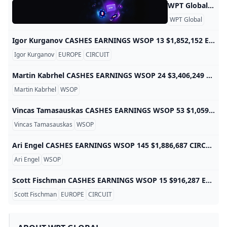
WPT Global – Privacy Policy politique de confidentialité Dernière mise à jour : 30 janvier 2024 Merci d’avoir consulté la politique de confidentialité de WPT. Cette politique de confidentialité explique comment WPT (collectivement, « WPT », « nous » ou « notre ») collecte, utilise et partage des informations vous concernant (« vous », « votre » ou « utilisateur ») lorsque vous accédez à ou utilisez nos sites Web (« Services »). Les utilisateurs sont responsables de toutes les données tierces qu’ils fournissent ou partagent via les Services et confirment qu’ils ont le consentement du tiers pour nous fournir ces données.
WPT Global
Igor Kurganov CASHES EARNINGS WSOP 13 $1,852,152 EUROPE 1 $36,366 CIRCUIT 1 $90,899
Igor Kurganov
EUROPE
CIRCUIT
Martin Kabrhel CASHES EARNINGS WSOP 24 $3,406,249 EUROPE 23 $4,439,326 CIRCUIT 1 $8,831 INT’L CIRCUIT 14 $510,259
Martin Kabrhel
WSOP
Vincas Tamasauskas CASHES EARNINGS WSOP 53 $1,059,738 EUROPE 1 $1,484 CIRCUIT 3 $21,726 INT’L CIRCUIT 1 $12,446
Vincas Tamasauskas
WSOP
Ari Engel CASHES EARNINGS WSOP 145 $1,886,687 CIRCUIT 217 $1,114,551
Ari Engel
WSOP
Scott Fischman CASHES EARNINGS WSOP 15 $916,287 EUROPE 1 $306,071 CIRCUIT 3 $51,627
Scott Fischman
EUROPE
CIRCUIT