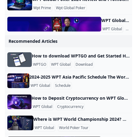
Wpt Prime
Wpt Global Poker
WPT Global Account Review Account Verification Why is it necessary to verify the account? As an operator that complies with applicable laws and regulations, we need to verify the identity of players. Therefore, specific documents are required for the verification of player accounts. What documents are required to verify the account? To verify the account, valid identification documents such as ID cards, passports, driver’s licenses, utility bills, and deposit certificates are required. The provided documents should have clear photos where all four corners are visible.
WPT Global
KYC
Recommended Articles
How to download WPTGO and Get Started How to Download WPTGO and Get Started with Online Poker Getting started with WPTGO, the online poker platform associated with the World Poker Tour, is simple and quick. Follow these easy steps to download the software and set up your account. Step 1: Download the WPTGO App To begin, click the Download Now button on the WPTGO website. This action will initiate the download of the poker software to your computer.
WPTGO
WPT Global
Download
2024-2025 WPT Asia Pacific Schedule The World Poker Tour (WPT) has announced several events for its Asia Pacific schedule in 2024 and 2025. Here are the key details: 2024 WPT Asia Pacific Schedule WPT Prime Vietnam: May 14 to 27, 2024 at Crown Poker Club in Hanoi, Vietnam WPT Prime Taiwan: August 6 to 19, 2024 at Asia Poker Arena in Taipei City, Taiwan WPT Vietnam - Passport to the World Championship: October 4 to 14, 2024 at Crown Poker Club in Hanoi, Vietnam
WPT Global
Schedule
How to Deposit Cryptocurrency on WPT Global? Comment effectuer un dépôt en crypto-monnaie sur WPT Global ? Pour effectuer un dépôt en crypto-monnaie, vous devez disposer d’un portefeuille de crypto-monnaies contenant des pièces. Connectez-vous à votre compte de joueur WPT Global et accédez à la caisse. Cliquez sur « Dépôt » et choisissez « Cryptotraitement » parmi les options disponibles. Sélectionnez la devise avec laquelle vous souhaitez effectuer le dépôt et saisissez le montant souhaité en USD. À l’étape suivante, une adresse unique vous sera attribuée pour envoyer la crypto-monnaie.
WPT Global
Cryptocurrency
Where is WPT World Championship 2024? Where is WPT 2024? The 2024 WPT World Championship will take place at Wynn Las Vegas. A complete schedule for the festival will be finalized and announced in the coming months. For the latest updates on this event and all other World Poker Tour happenings, visit WPT.com. To learn more about the venue, check out WynnLasVegas.com.
WPT Global
World Poker Tour