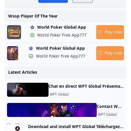
Wsop Player Of The Year
World Poker Global App
Play now
World Poker Free App777
World Poker Global App
Play now
World Poker Free App777
Latest Articles
Chat en direct WPT Global Présentation Dans le monde numérique moderne, le chat en direct est devenu un outil essentiel pour les entreprises qui souhaitent fournir une assistance immédiate à leurs clients. WPT Global, une entreprise leader dans l’industrie du jeu, reconnaît l’importance d’une communication efficace avec les joueurs. Pour améliorer l’expérience client et résoudre les problèmes rapidement, elle a introduit une fonction de chat en direct sur son site Web. Cet article explore les avantages et les fonctionnalités de l’option de chat en direct fournie par WPT Global.
WPT Global
Contact WPT Global Contact Nos représentants du service client dédiés sont prêts à répondre à toutes vos questions. Veuillez envoyer vos demandes par e-mail à
WPT Global
Download and install WPT Global Téléchargez et installez WPT Global Suivez ces étapes pour télécharger notre logiciel de poker et installer l’application WPT Global Configuration 1 : téléchargez l’application WPT Global Sélectionnez le bouton « Télécharger maintenant » pour lancer le téléchargement. Une fois l’application téléchargée sur votre ordinateur, ouvrez le fichier (vérifiez votre dossier « Téléchargements ») Installation de l’application WPT Global par Setup2 Une fois l’application WPT Global téléchargée sur votre ordinateur, ouvrez le fichier (vérifiez votre dossier « Téléchargements »)