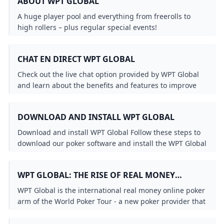
ABOUT WPT GLOBAL
A huge player pool and everything from freerolls to
high rollers – plus regular special events!
CHAT EN DIRECT WPT GLOBAL
Check out the live chat option provided by WPT Global
and learn about the benefits and features to improve
player experience and resolve issues.
DOWNLOAD AND INSTALL WPT GLOBAL
Download and install WPT Global Follow these steps to
download our poker software and install the WPT Global
app
WPT GLOBAL: THE RISE OF REAL MONEY
ONLINE POKER
WPT Global is the international real money online poker
arm of the World Poker Tour - a new poker provider that
focuses on high-level cash games and poker
tournaments.