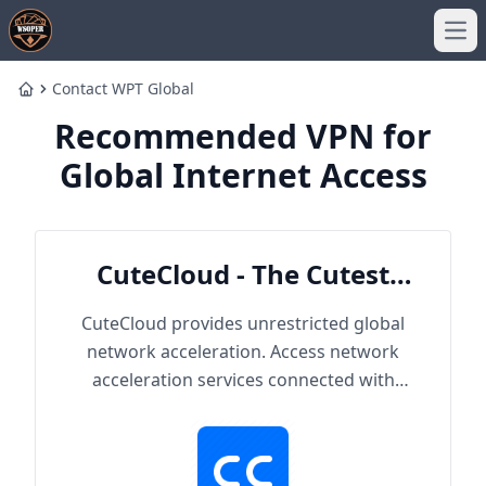
Ope
Contact WPT Global
Home
Recommended VPN for
Global Internet Access
CuteCloud - The Cutest
Cloud
CuteCloud provides unrestricted global
network acceleration. Access network
acceleration services connected with
hundreds of content providers worldwide.
With up to 2000Mbps single-line access
capacity and 1000+ high-speed servers